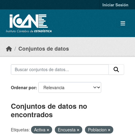
Skip to main content
Iniciar Sesión
Conjuntos de datos
Ordenar por
Conjuntos de datos no
encontrados
Etiquetas:
Activa
Encuesta
Poblacion