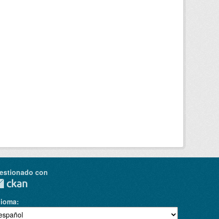
estionado con
dioma