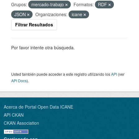
Grupos:
mercado-trabajo
Formatos:
RDF
JSON
Organizaciones:
icane
Filtrar Resultados
Por favor intente otra búsqueda.
Usted también puede acceder a este registro utilizando los
API
(ver
API Docs
).
Acerca de Portal Open Data ICANE
API CKAN
CKAN Association