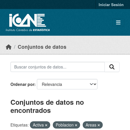
Skip to main content
Iniciar Sesión
Conjuntos de datos
Ordenar por
Conjuntos de datos no
encontrados
Etiquetas:
Activa
Poblacion
Areas