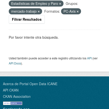
Estadísticas de Empleo y Paro
Grupos:
mercado-trabajo
Formatos:
PC-Axis
Filtrar Resultados
Por favor intente otra búsqueda.
Usted también puede acceder a este registro utilizando los
API
(ver
API Docs
).
Acerca de Portal Open Data ICANE
API CKAN
CKAN Association