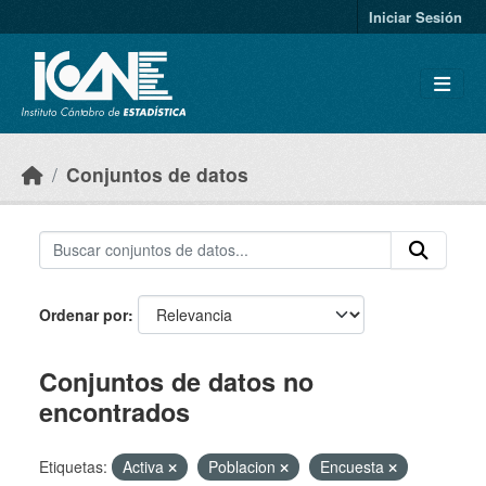
Skip to main content
Iniciar Sesión
Conjuntos de datos
Ordenar por
Conjuntos de datos no
encontrados
Etiquetas:
Activa
Poblacion
Encuesta