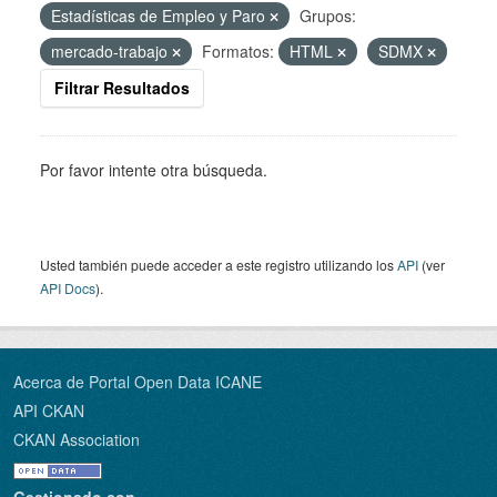
Estadísticas de Empleo y Paro
Grupos:
mercado-trabajo
Formatos:
HTML
SDMX
Filtrar Resultados
Por favor intente otra búsqueda.
Usted también puede acceder a este registro utilizando los
API
(ver
API Docs
).
Acerca de Portal Open Data ICANE
API CKAN
CKAN Association