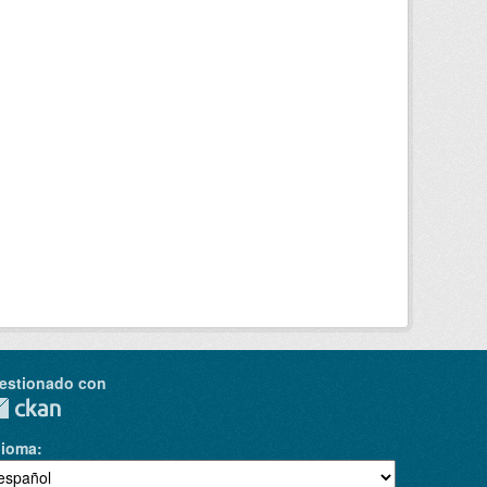
estionado con
dioma