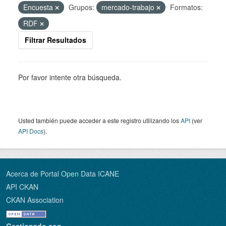
Encuesta
Grupos:
mercado-trabajo
Formatos:
RDF
Filtrar Resultados
Por favor intente otra búsqueda.
Usted también puede acceder a este registro utilizando los
API
(ver
API Docs
).
Acerca de Portal Open Data ICANE
API CKAN
CKAN Association