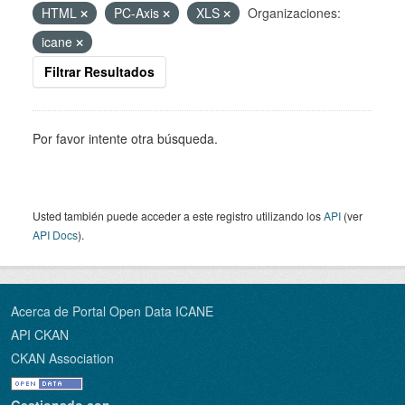
HTML
PC-Axis
XLS
Organizaciones:
icane
Filtrar Resultados
Por favor intente otra búsqueda.
Usted también puede acceder a este registro utilizando los
API
(ver
API Docs
).
Acerca de Portal Open Data ICANE
API CKAN
CKAN Association