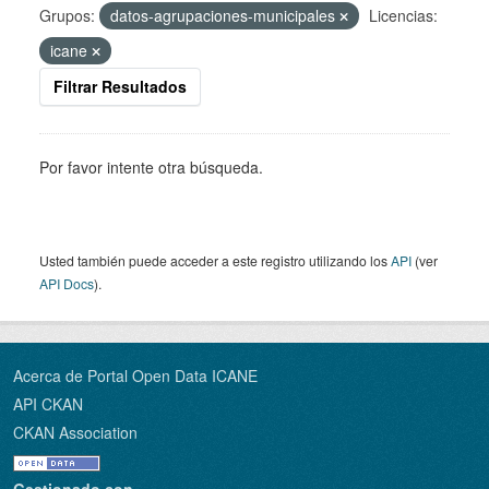
Grupos:
datos-agrupaciones-municipales
Licencias:
icane
Filtrar Resultados
Por favor intente otra búsqueda.
Usted también puede acceder a este registro utilizando los
API
(ver
API Docs
).
Acerca de Portal Open Data ICANE
API CKAN
CKAN Association