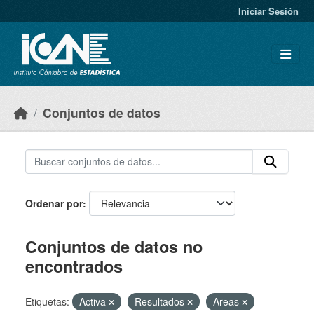
Skip to main content
Iniciar Sesión
Conjuntos de datos
Ordenar por
Conjuntos de datos no
encontrados
Etiquetas:
Activa
Resultados
Areas