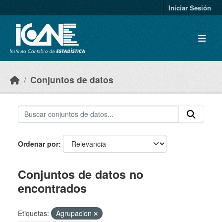
Skip to main content
Iniciar Sesión
Conjuntos de datos
Ordenar por
Conjuntos de datos no
encontrados
Etiquetas:
Agrupacion