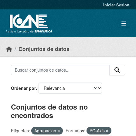
Skip to main content
Iniciar Sesión
Conjuntos de datos
Ordenar por
Conjuntos de datos no
encontrados
Etiquetas:
Agrupacion
Formatos:
PC-Axis