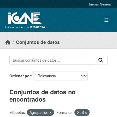
Skip to main content
Iniciar Sesión
Conjuntos de datos
Ordenar por
Conjuntos de datos no
encontrados
Etiquetas:
Agrupacion
Formatos:
XLS