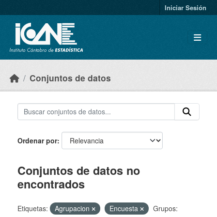
Skip to main content
Iniciar Sesión
Conjuntos de datos
Ordenar por
Conjuntos de datos no
encontrados
Etiquetas:
Agrupacion
Encuesta
Grupos: