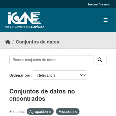
Skip to main content
Iniciar Sesión
Conjuntos de datos
Ordenar por
Conjuntos de datos no
encontrados
Etiquetas:
Agrupacion
Encuesta