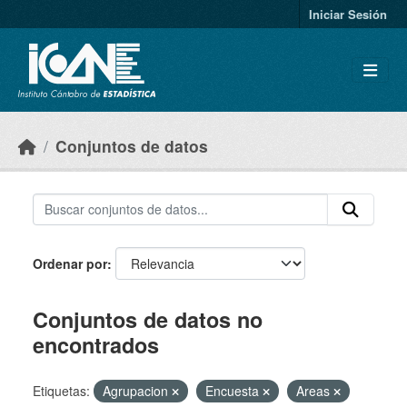
Skip to main content
Iniciar Sesión
Conjuntos de datos
Ordenar por
Conjuntos de datos no
encontrados
Etiquetas:
Agrupacion
Encuesta
Areas