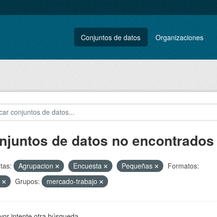
Conjuntos de datos
Organizaciones
njuntos de datos no encontrados
tas:
Agrupacion
Encuesta
Pequeñas
Formatos:
F
Grupos:
mercado-trabajo
vor intente otra búsqueda.