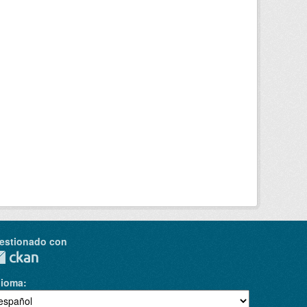
estionado con
dioma