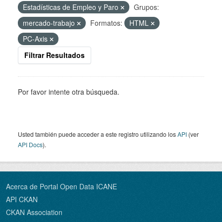
Estadísticas de Empleo y Paro
Grupos:
mercado-trabajo
Formatos:
HTML
PC-Axis
Filtrar Resultados
Por favor intente otra búsqueda.
Usted también puede acceder a este registro utilizando los
API
(ver
API Docs
).
Acerca de Portal Open Data ICANE
API CKAN
CKAN Association