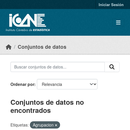
Skip to main content
Iniciar Sesión
Conjuntos de datos
Ordenar por
Conjuntos de datos no
encontrados
Etiquetas:
Agrupacion