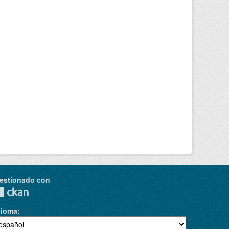
estionado con
dioma