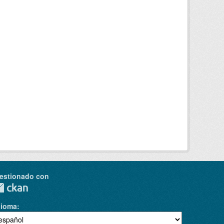
estionado con
dioma