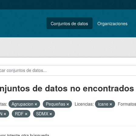
Conjuntos de datos
Organizaciones
njuntos de datos no encontrados
tas:
Agrupacion
Pequeñas
Licencias:
icane
Formatos
ON
RDF
SDMX
vor intente otra búsqueda.