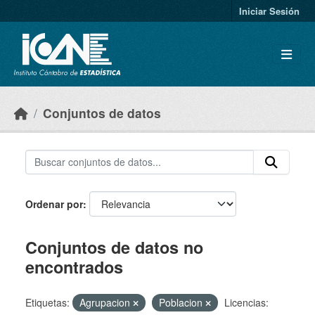
Skip to main content
Iniciar Sesión
Conjuntos de datos
Ordenar por
Conjuntos de datos no
encontrados
Etiquetas:
Agrupacion
Poblacion
Licencias: