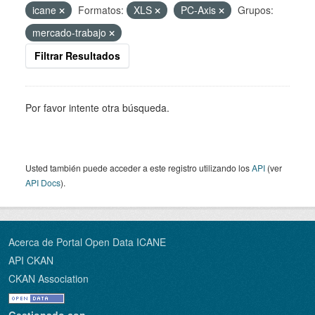
icane
Formatos:
XLS
PC-Axis
Grupos:
mercado-trabajo
Filtrar Resultados
Por favor intente otra búsqueda.
Usted también puede acceder a este registro utilizando los
API
(ver
API Docs
).
Acerca de Portal Open Data ICANE
API CKAN
CKAN Association