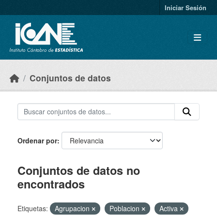
Skip to main content
Iniciar Sesión
Conjuntos de datos
Ordenar por
Conjuntos de datos no
encontrados
Etiquetas:
Agrupacion
Poblacion
Activa