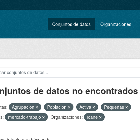
Conjuntos de datos
Organizaciones
njuntos de datos no encontrados
tas:
Agrupacion
Poblacion
Activa
Pequeñas
s:
mercado-trabajo
Organizaciones:
icane
vor intente otra búsqueda.