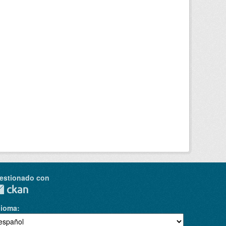
estionado con
dioma