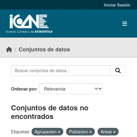
Skip to main content
Iniciar Sesión
Conjuntos de datos
Ordenar por
Conjuntos de datos no
encontrados
Etiquetas:
Agrupacion
Poblacion
Areas