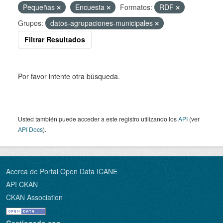
Pequeñas
Encuesta
Formatos:
RDF
Grupos:
datos-agrupaciones-municipales
Filtrar Resultados
Por favor intente otra búsqueda.
Usted también puede acceder a este registro utilizando los
API
(ver
API Docs
).
Acerca de Portal Open Data ICANE
API CKAN
CKAN Association