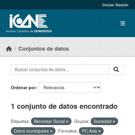
Skip to main content
Iniciar Sesión
Conjuntos de datos
Ordenar por
1 conjunto de datos encontrado
Etiquetas:
Bienestar Social
Grupos:
Sociedad
Datos municipales
Formatos:
PC-Axis