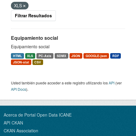
XLS
Filtrar Resultados
Equipamiento social
Equipamiento social
HTML
XLS
PC-Axis
SDMX
JSON
GOOGLE-json
RDF
JSON-stat
CSV
Usted también puede acceder a este registro utilizando los
API
(ver
API Docs
).
Acerca de Portal Open Data ICANE
API CKAN
CKAN Association