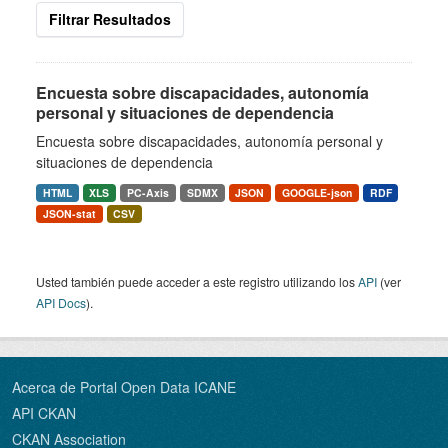
Filtrar Resultados
Encuesta sobre discapacidades, autonomía
personal y situaciones de dependencia
Encuesta sobre discapacidades, autonomía personal y
situaciones de dependencia
HTML
XLS
PC-Axis
SDMX
JSON
GOOGLE-json
RDF
JSON-stat
CSV
Usted también puede acceder a este registro utilizando los
API
(ver
API Docs
).
Acerca de Portal Open Data ICANE
API CKAN
CKAN Association