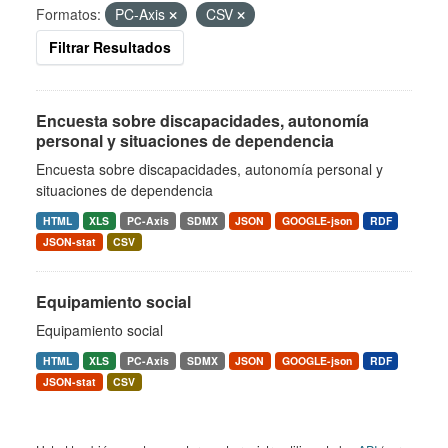
Formatos:
PC-Axis
CSV
Filtrar Resultados
Encuesta sobre discapacidades, autonomía
personal y situaciones de dependencia
Encuesta sobre discapacidades, autonomía personal y
situaciones de dependencia
HTML
XLS
PC-Axis
SDMX
JSON
GOOGLE-json
RDF
JSON-stat
CSV
Equipamiento social
Equipamiento social
HTML
XLS
PC-Axis
SDMX
JSON
GOOGLE-json
RDF
JSON-stat
CSV