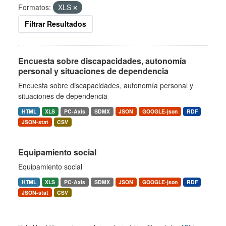
Formatos:
XLS
Filtrar Resultados
Encuesta sobre discapacidades, autonomía
personal y situaciones de dependencia
Encuesta sobre discapacidades, autonomía personal y
situaciones de dependencia
HTML
XLS
PC-Axis
SDMX
JSON
GOOGLE-json
RDF
JSON-stat
CSV
Equipamiento social
Equipamiento social
HTML
XLS
PC-Axis
SDMX
JSON
GOOGLE-json
RDF
JSON-stat
CSV