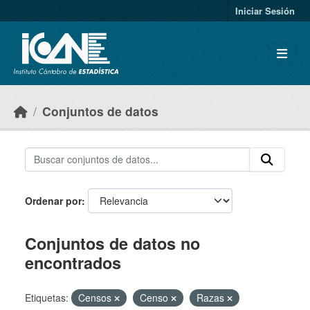
Skip to main content
Iniciar Sesión
Conjuntos de datos
Ordenar por
Conjuntos de datos no
encontrados
Etiquetas:
Censos
Censo
Razas