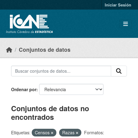
Skip to main content
Iniciar Sesión
Conjuntos de datos
Ordenar por
Conjuntos de datos no
encontrados
Etiquetas:
Censos
Razas
Formatos: