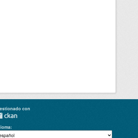
estionado con
dioma