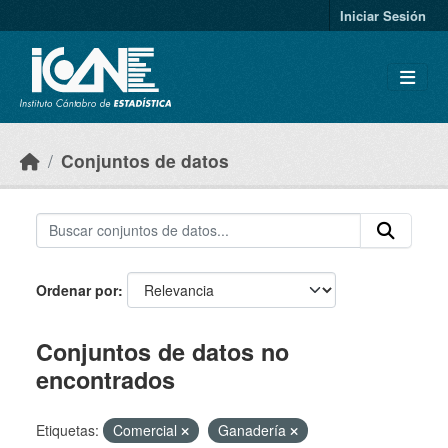
Skip to main content
Iniciar Sesión
Conjuntos de datos
Ordenar por
Conjuntos de datos no
encontrados
Etiquetas:
Comercial
Ganadería