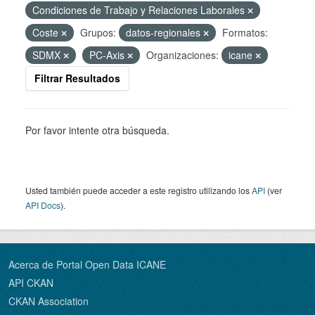
Condiciones de Trabajo y Relaciones Laborales
Coste
Grupos:
datos-regionales
Formatos:
SDMX
PC-Axis
Organizaciones:
icane
Filtrar Resultados
Por favor intente otra búsqueda.
Usted también puede acceder a este registro utilizando los
API
(ver
API Docs
).
Acerca de Portal Open Data ICANE
API CKAN
CKAN Association