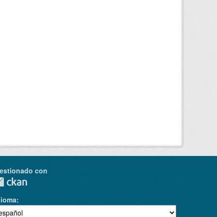
estionado con
dioma