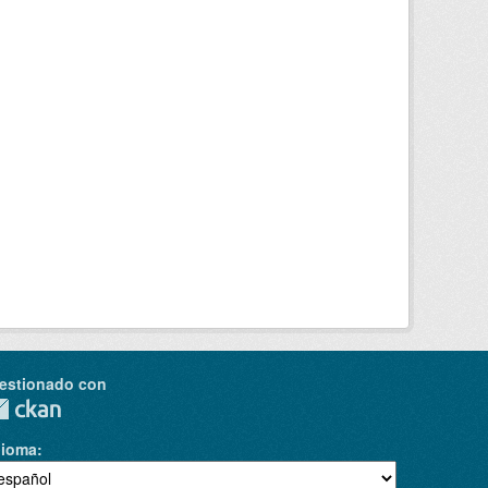
estionado con
dioma