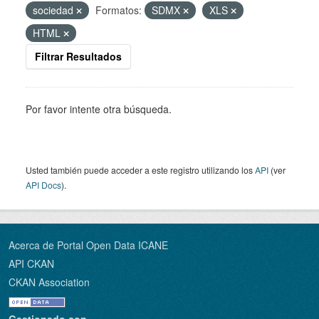
sociedad
Formatos:
SDMX
XLS
HTML
Filtrar Resultados
Por favor intente otra búsqueda.
Usted también puede acceder a este registro utilizando los
API
(ver
API Docs
).
Acerca de Portal Open Data ICANE
API CKAN
CKAN Association