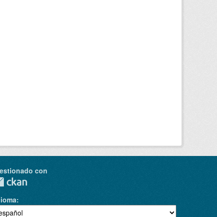
estionado con
dioma