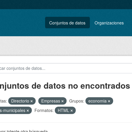
Conjuntos de datos
Organizaciones
njuntos de datos no encontrados
tas:
Directorio
Empresas
Grupos:
economia
s-municipales
Formatos:
HTML
vor intente otra búsqueda.