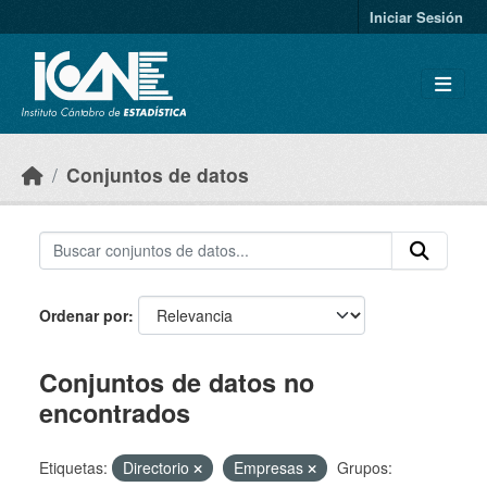
Skip to main content
Iniciar Sesión
Conjuntos de datos
Ordenar por
Conjuntos de datos no
encontrados
Etiquetas:
Directorio
Empresas
Grupos: