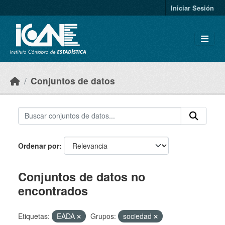
Skip to main content
Iniciar Sesión
Conjuntos de datos
Ordenar por
Conjuntos de datos no
encontrados
Etiquetas:
EADA
Grupos:
sociedad