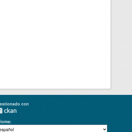
estionado con
dioma