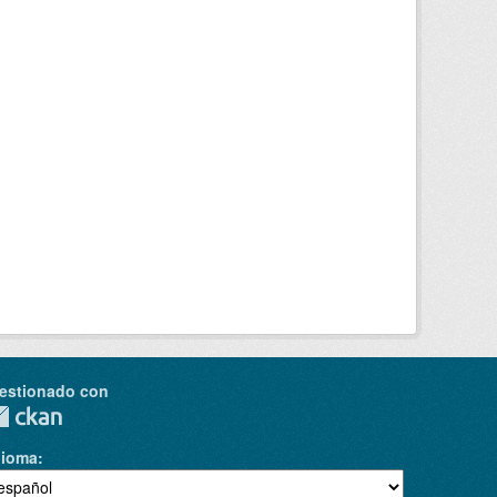
estionado con
dioma