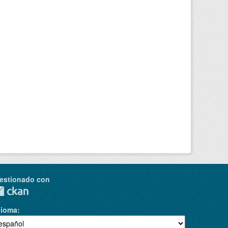
estionado con
dioma