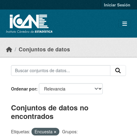
Skip to main content
Iniciar Sesión
Conjuntos de datos
Ordenar por
Conjuntos de datos no
encontrados
Etiquetas:
Encuesta
Grupos: