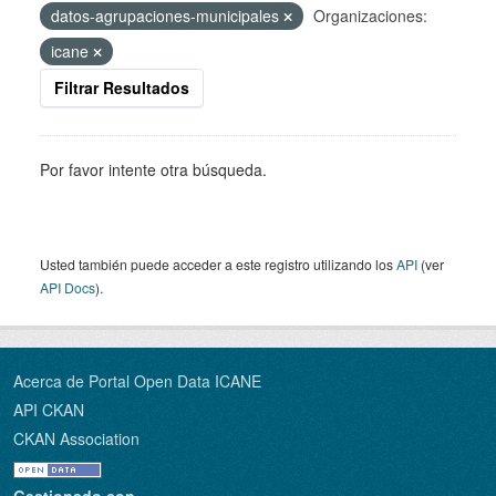
datos-agrupaciones-municipales
Organizaciones:
icane
Filtrar Resultados
Por favor intente otra búsqueda.
Usted también puede acceder a este registro utilizando los
API
(ver
API Docs
).
Acerca de Portal Open Data ICANE
API CKAN
CKAN Association