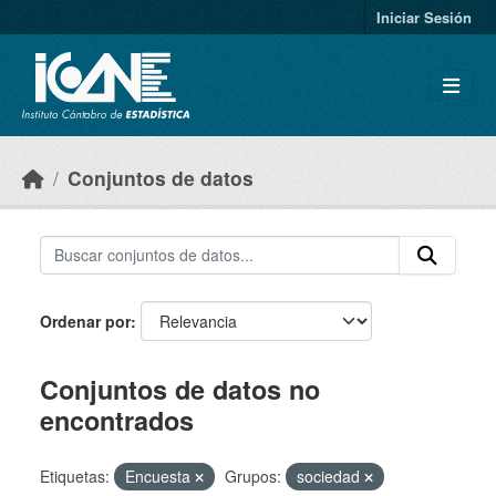
Skip to main content
Iniciar Sesión
Conjuntos de datos
Ordenar por
Conjuntos de datos no
encontrados
Etiquetas:
Encuesta
Grupos:
sociedad