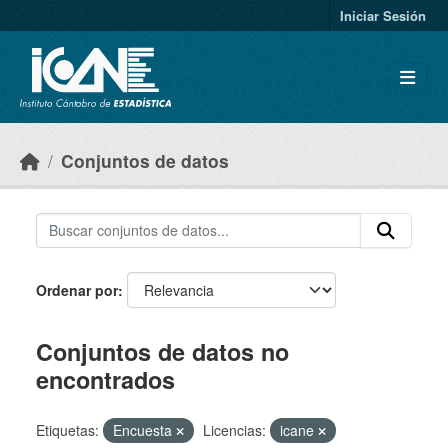
Skip to main content
Iniciar Sesión
Conjuntos de datos
Ordenar por
Conjuntos de datos no
encontrados
Etiquetas:
Encuesta
Licencias:
icane