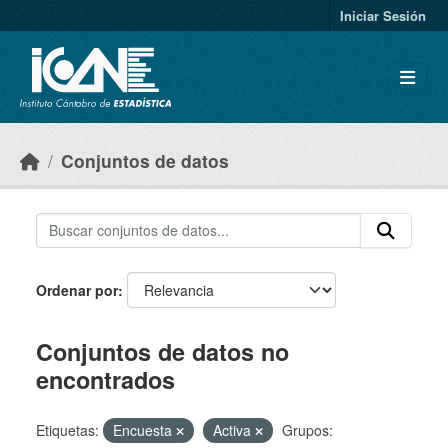
Skip to main content
Iniciar Sesión
Conjuntos de datos
Ordenar por
Conjuntos de datos no
encontrados
Etiquetas:
Encuesta
Activa
Grupos: