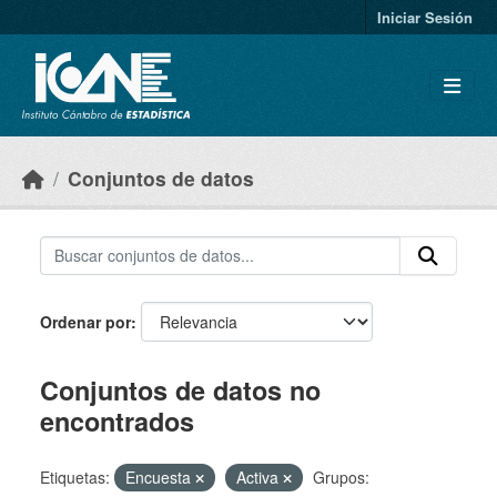
Skip to main content
Iniciar Sesión
Conjuntos de datos
Ordenar por
Conjuntos de datos no
encontrados
Etiquetas:
Encuesta
Activa
Grupos: