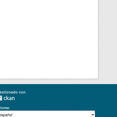
estionado con
dioma