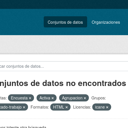
Conjuntos de datos
Organizaciones
njuntos de datos no encontrados
tas:
Encuesta
Activa
Agrupacion
Grupos:
ado-trabajo
Formatos:
HTML
Licencias:
icane
vor intente otra búsqueda.