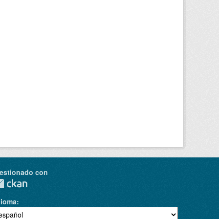
estionado con
dioma